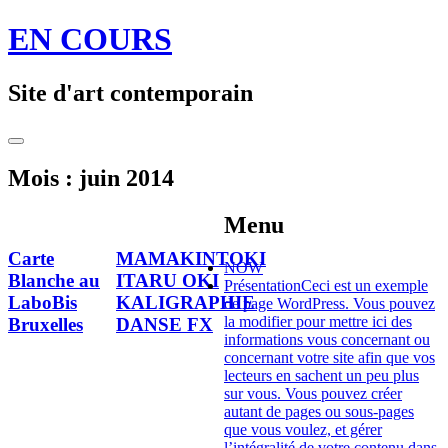
Aller
EN COURS
au
contenu
principal
Site d'art contemporain
Toggle
Sidebar
Mois :
juin 2014
Menu
Carte
MAMAKINTOKI
NOW
Blanche au
ITARU OKI
Présentation
Ceci est un exemple
LaboBis
KALIGRAPHIE
de page WordPress. Vous pouvez
la modifier pour mettre ici des
Bruxelles
DANSE FX
informations vous concernant ou
concernant votre site afin que vos
Lire
Lire
lecteurs en sachent un peu plus
la
la
sur vous. Vous pouvez créer
suite
suite
autant de pages ou sous-pages
→
→
que vous voulez, et gérer
l’intégralité de votre contenu dans