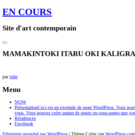
Aller
EN COURS
au
contenu
principal
Site d'art contemporain
Toggle
Sidebar
MAMAKINTOKI ITARU OKI KALIGRA
par
julie
Navigation
←
Carte
A
corps
Blanche
Menu
des
sensible,
au
articles
performance
LaboBis
NOW
et
Bruxelles
→
Présentation
Ceci est un exemple de page WordPress. Vous pouvez
exposition,
vous. Vous pouvez créer autant de pages ou sous-pages que vous
la
Résidences
perf
Facebook
est
en
Fièrement propulsé par WordPress
|
Thème Cubic par
WordPress.co