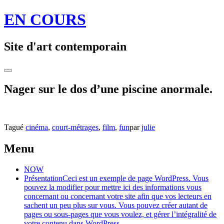
Aller
EN COURS
au
contenu
principal
Site d'art contemporain
Toggle
Sidebar
Nager sur le dos d’une piscine anormale.
Tagué
cinéma
,
court-métrages
,
film
,
fun
par
julie
Navigation
←
Oleo
Présentation
de
Strut
Menu
des
la
+
articles
12e
Damien
NOW
Biennale
Schultz
Présentation
Ceci est un exemple de page WordPress. Vous
d’Istanbul
+
pouvez la modifier pour mettre ici des informations vous
par
Bimbo
concernant ou concernant votre site afin que vos lecteurs en
Deniz
Tower
sachent un peu plus sur vous. Vous pouvez créer autant de
Erbas.
sound
pages ou sous-pages que vous voulez, et gérer l’intégralité de
system
→
votre contenu dans WordPress.