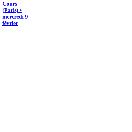
Cours
(Paris) •
mercredi 9
février
Lire
la
suite
→