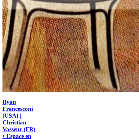
Ryan
Francesconi
(USA) |
Christian
Vasseur (FR)
• Espace en