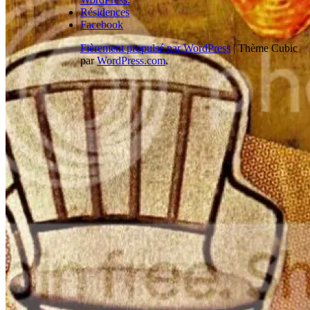
Résidences
Facebook
Fièrement propulsé par WordPress
|
Thème Cubic
par
WordPress.com
.